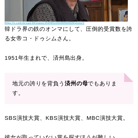
https://x.com/misam34/status/1535951045469564928/photo/1
韓ドラ界の鉄のオンマにして、圧倒的受賞数を誇
る女帝コ・ドゥシムさん。
1951年生まれで、済州島出身。
地元の誇りを背負う
済州の母
でもありま
す。
SBS演技大賞、KBS演技大賞、MBC演技大賞。
彼女が取っていない賞を探すほうが難しい。