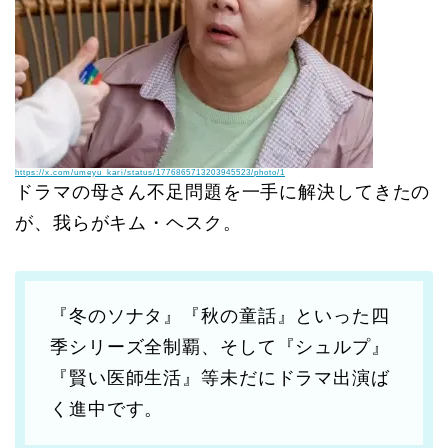
https://x.com/umeyu_kari/status/1776865713203945523/photo/1
ドラマの母さん不足問題を一手に解決してきたの
が、我らがキム・ヘスク。
『冬のソナタ』『秋の童話』といった四
季シリーズ全制覇、そして『シュルプ』
『賢い医師生活』等未だにドラマ出演ば
く進中です。