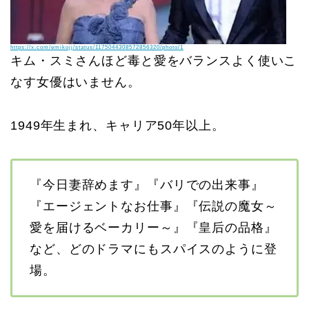
https://x.com/emikojj/status/1175044308572856320/photo/1
キム・スミさんほど毒と愛をバランスよく使いこ
なす女優はいません。
1949年生まれ、キャリア50年以上。
『今日妻辞めます』『バリでの出来事』
『エージェントなお仕事』『伝説の魔女～
愛を届けるベーカリー～』『皇后の品格』
など、どのドラマにもスパイスのように登
場。