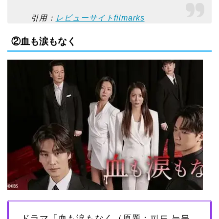
引用：
レビューサイトfilmarks
②血も涙もなく
ドラマ「血も涙もなく（原題：피도 눈물