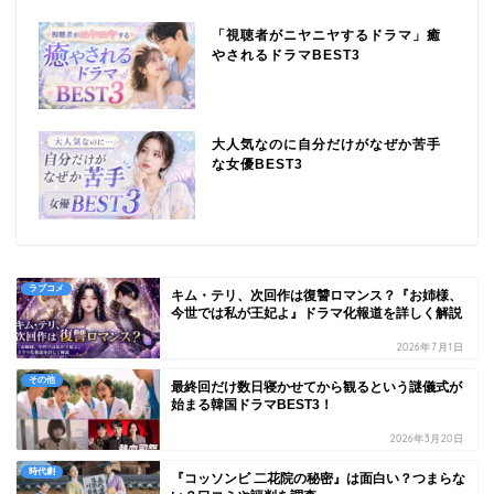
「視聴者がニヤニヤするドラマ」癒
やされるドラマBEST3
大人気なのに自分だけがなぜか苦手
な女優BEST3
ラブコメ
キム・テリ、次回作は復讐ロマンス？『お姉様、
今世では私が王妃よ』ドラマ化報道を詳しく解説
2026年7月1日
その他
最終回だけ数日寝かせてから観るという謎儀式が
始まる韓国ドラマBEST3！
2026年3月20日
時代劇
『コッソンビ 二花院の秘密』は面白い？つまらな