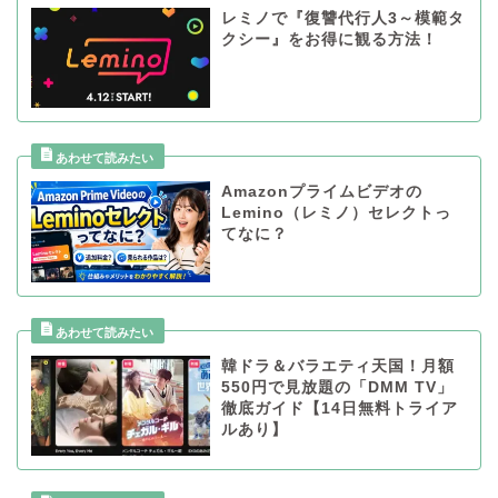
レミノで『復讐代行人3～模範タ
クシー』をお得に観る方法！
Amazonプライムビデオの
Lemino（レミノ）セレクトっ
てなに？
韓ドラ＆バラエティ天国！月額
550円で見放題の「DMM TV」
徹底ガイド【14日無料トライア
ルあり】