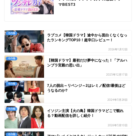
マBEST3
その他
ラブコメ【韓国ドラマ】途中から面白くなくなっ
たランキングTOP10！超辛口レビュー！
2026年1月12日
その他
【韓国ドラマ】最初だけ夢中になった！「アルハ
ンブラ宮殿の思い出」
2025年12月17日
その他
7人の脱出～リベンジ～2はレミノ配信!最後はど
うなるのか?
2024年3月28日
その他
イソジン主演【火の鳥】韓国ドラマどこで観れ
る？動画配信を詳しく紹介！
2026年3月10日
その他