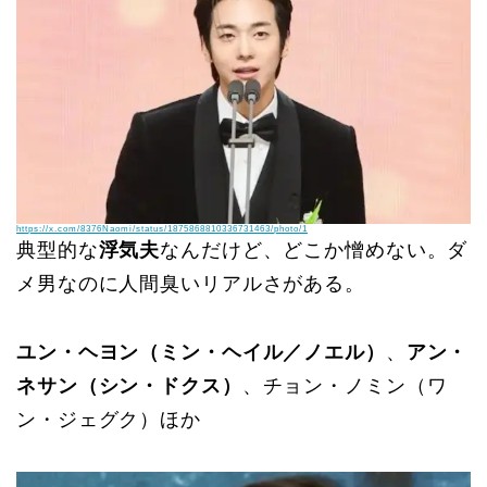
https://x.com/8376Naomi/status/1875868810336731463/photo/1
典型的な
浮気夫
なんだけど、どこか憎めない。ダ
メ男なのに人間臭いリアルさがある。
ユン・ヘヨン（ミン・ヘイル／ノエル）
、
アン・
ネサン（シン・ドクス）
、チョン・ノミン（ワ
ン・ジェグク）ほか