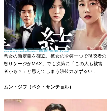
https://x.com/sabchan36/status/1928800817563246610/photo/1
悪女の新定義を確立。彼女の冷笑一つで視聴者の
怒りゲージがMAX。でも次第に「この人も被害
者かも？」と思えてしまう演技力がずるい！
ムン・ジフ（ペク・サンチョル）