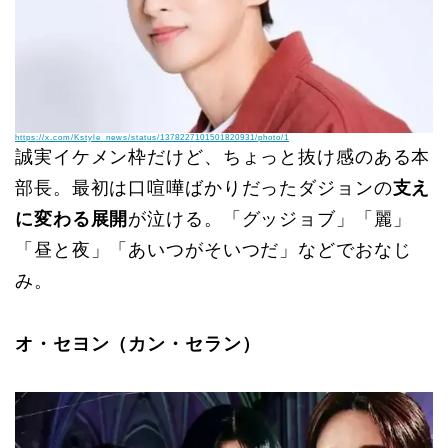
https://x.com/Kstyle_news/status/1378227101501820931/photo/1
誠実イケメン枠だけど、ちょっと抜け感のある本
部長。最初は口喧嘩ばかりだったダジョンの
支え
に変わる展開
が泣ける。「グッジョブ」「麗」
「昼と夜」「あいつがそいつだ」などでおなじ
み。
オ・セヨン（カン・セラン）