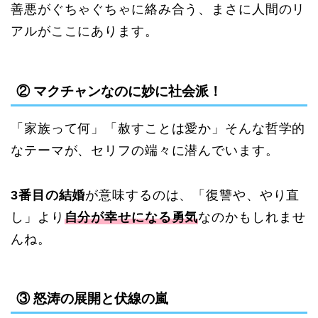
善悪がぐちゃぐちゃに絡み合う、まさに人間のリ
アルがここにあります。
② マクチャンなのに妙に社会派！
「家族って何」「赦すことは愛か」そんな哲学的
なテーマが、セリフの端々に潜んでいます。
3番目の結婚
が意味するのは、「復讐や、やり直
し」より
自分が幸せになる勇気
なのかもしれませ
んね。
③ 怒涛の展開と伏線の嵐