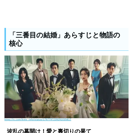
「三番目の結婚」あらすじと物語の
核心
https://x.com/kntv_info/status/1767797239291035817
波乱の幕開け！愛と裏切りの果て