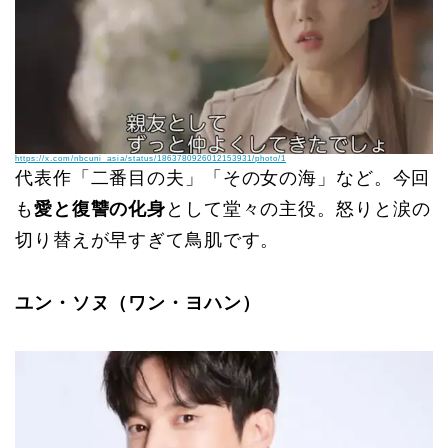
https://x.com/nbcuni_asia/status/1863780926012153931/photo/1
代表作「二番目の夫」「その女の海」など。今回
も
愛と復讐の化身
として堂々の主役。怒りと涙の
切り替えが早すぎて鳥肌です。
ユン・ソヌ（ワン・ヨハン）