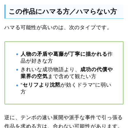
この作品にハマる方／ハマらない方
ハマる可能性が高いのは、次のタイプです。
人物の矛盾や葛藤が丁寧に描かれる
作
品が好きな方
きれいな成功物語より、
成功の代償や
業界の空気
まで含めて観たい方
“
セリフより沈黙
が効くドラマ”に弱い
方
逆に、テンポの速い展開や派手な事件で引っ張る
作品を求める方は、合わない可能性があります。