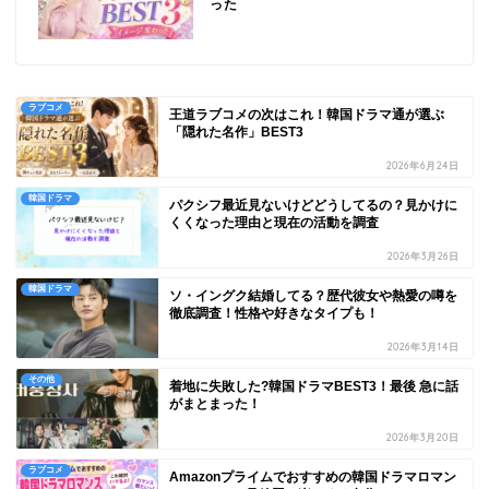
った
ラブコメ
王道ラブコメの次はこれ！韓国ドラマ通が選ぶ
「隠れた名作」BEST3
2026年6月24日
韓国ドラマ
パクシフ最近見ないけどどうしてるの？見かけに
くくなった理由と現在の活動を調査
2026年3月26日
韓国ドラマ
ソ・イングク結婚してる？歴代彼女や熱愛の噂を
徹底調査！性格や好きなタイプも！
2026年3月14日
その他
着地に失敗した?韓国ドラマBEST3！最後 急に話
がまとまった！
2026年3月20日
ラブコメ
Amazonプライムでおすすめの韓国ドラマロマン