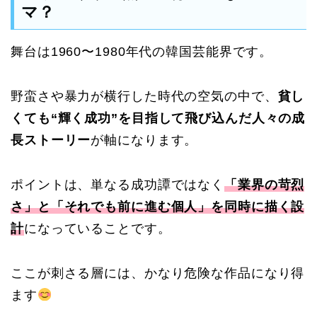
マ？
舞台は1960〜1980年代の韓国芸能界です。
野蛮さや暴力が横行した時代の空気の中で、
貧し
くても“輝く成功”を目指して飛び込んだ人々の成
長ストーリー
が軸になります。
ポイントは、単なる成功譚ではなく
「業界の苛烈
さ」と「それでも前に進む個人」を同時に描く設
計
になっていることです。
ここが刺さる層には、かなり危険な作品になり得
ます