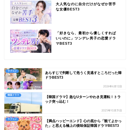
大人気なのに自分だけがなぜか苦手
な女優BEST3
「好きなら、最初から優しくすれば
いいのに」ツンデレ男子の恋愛ドラ
マBEST3
ラブコメ
あらすじで判断して危うく見逃すところだった韓
ドラBEST3
2026年6月12日
韓国ドラマ
【韓国ドラマ】急なUターンやわき見運転！トラ
ック突っ込む！
2025年10月31日
ラブコメ
【満点ハッピーエンド】心の底から「観てよかっ
た」と思える極上の後味保証韓国ドラマBEST3