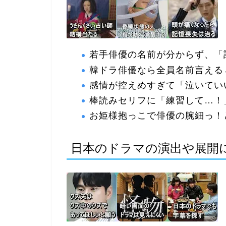
若手俳優の名前が分からず、「誰
韓ドラ俳優なら全員名前言える
感情が控えめすぎて「泣いてい
棒読みセリフに「練習して…！
お姫様抱っこで俳優の腕細っ！
日本のドラマの演出や展開