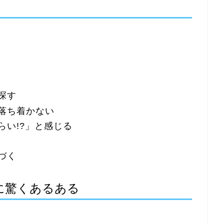
探す
落ち着かない
らい!?」と感じる
づく
に驚くあるある