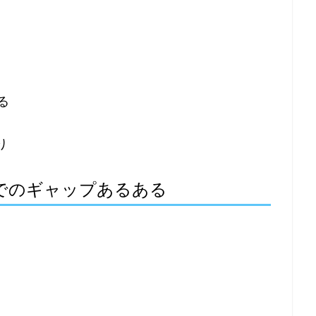
る
り
でのギャップあるある