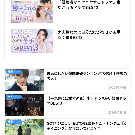
「視聴者がニヤニヤするドラマ」癒
やされるドラマBEST3
大人気なのに自分だけがなぜか苦手
な女優BEST3
韓国ドラマ
彼氏にしたい韓国俳優ランキングTOP10！理想の
恋人！
2026年1月6日
サスペンス
【一気見には重すぎる】少しずつ見たい韓国ドラ
マBEST3！
2026年5月1日
韓国ドラマ
GOT7 ジニョン＆IZ*ONE出身キム・ミンジュ【シ
ャイニング】配信はいつどこで？